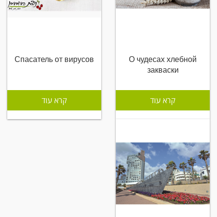
Спасатель от вирусов
О чудесах хлебной
закваски
קרא עוד
קרא עוד