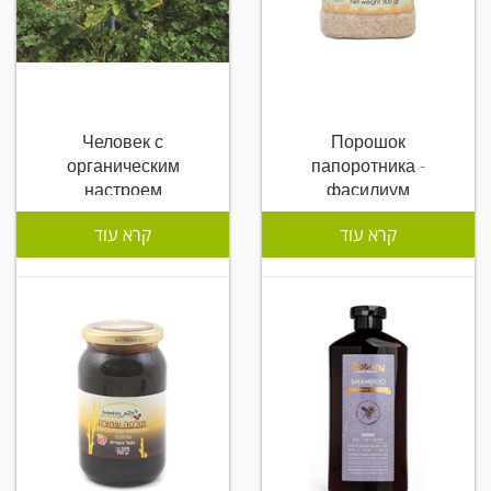
Человек с
Порошок
органическим
папоротника -
настроем
фасилиум
קרא עוד
קרא עוד