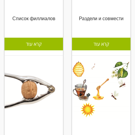
Список филлиалов
Раздели и совмести
קרא עוד
קרא עוד