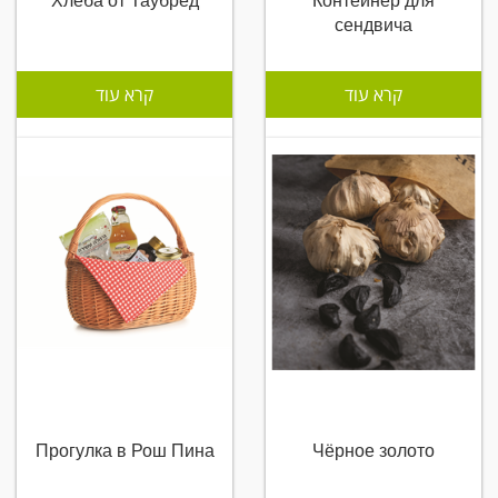
Хлеба от Таубред
Контейнер для
сендвича
קרא עוד
קרא עוד
Прогулка в Рош Пина
Чёрное золото