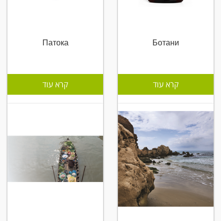
Патока
Ботани
קרא עוד
קרא עוד