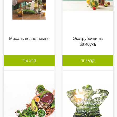
Михаль делает мыло
Экотрубочки из
бамбука
קרא עוד
קרא עוד