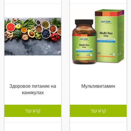
Здоровое питание на
Мультивитамин
каникулах
קרא עוד
קרא עוד