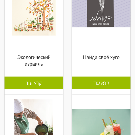
Экологический
Найди своё хуго
израиль
קרא עוד
קרא עוד