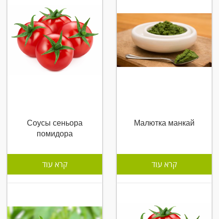
Соусы сеньора
Малютка манкай
помидора
קרא עוד
קרא עוד