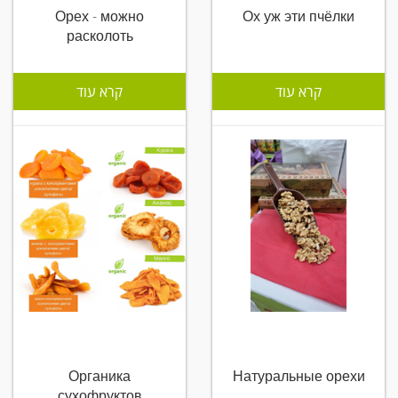
Орех - можно
Ох уж эти пчёлки
расколоть
קרא עוד
קרא עוד
Органика
Натуральные орехи
сухофруктов