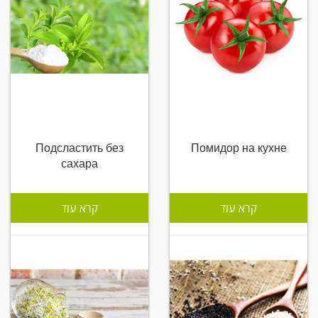
Подсластить без
Помидор на кухне
сахара
קרא עוד
קרא עוד