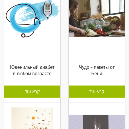
Ювенильный диабет
Чудо – пакеты от
в любом возрасте
Бени
קרא עוד
קרא עוד