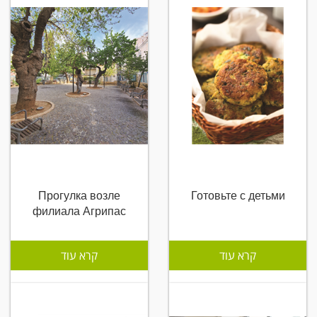
Прогулка возле
Готовьте с детьми
филиала Агрипас
קרא עוד
קרא עוד