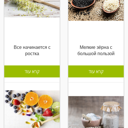
Все начинается с
Мелкие зёрна с
ростка
большой пользой
קרא עוד
קרא עוד