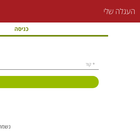
העגלה שלי
כניסה
נשמח ל