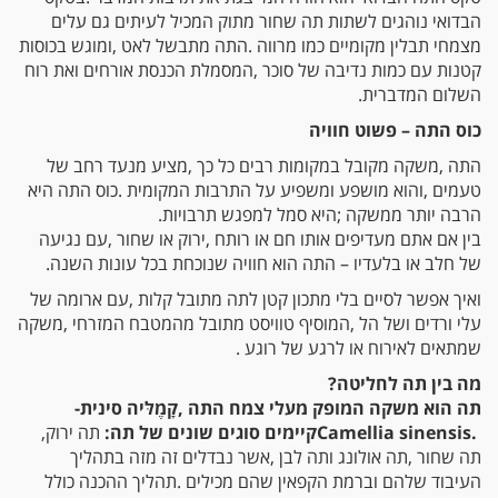
‬השלום‭ ‬המדברית‭.‬
כוס‭ ‬התה‭ ‬‮–‬‭ ‬פשוט‭ ‬חוויה
‬הרבה‭ ‬יותר‭ ‬ממשקה‭; ‬היא‭ ‬סמל‭ ‬למפגש‭ ‬תרבויות‭. ‬
‬של‭ ‬חלב‭ ‬או‭ ‬בלעדיו‭ ‬‮–‬‭ ‬התה‭ ‬הוא‭ ‬חוויה‭ ‬שנוכחת‭ ‬בכל‭ ‬עונות‭ ‬השנה‭. ‬
‬שמתאים‭ ‬לאירוח‭ ‬או‭ ‬לרגע‭ ‬של‭ ‬רוגע‭.
מה‭ ‬בין‭ ‬תה‭ ‬לחליטה‭?‬
תה‭ ‬הוא‭ ‬משקה‭ ‬המופק‭ ‬מעלי‭ ‬צמח‭ ‬התה‭, ‬קָמֶלּיה‭ ‬סינית‭ -
‬Camellia sinensis‭. ‬קיימים‭ ‬סוגים‭ ‬שונים‭ ‬של‭ ‬תה‭:‬
תה‭ ‬ירוק‭,