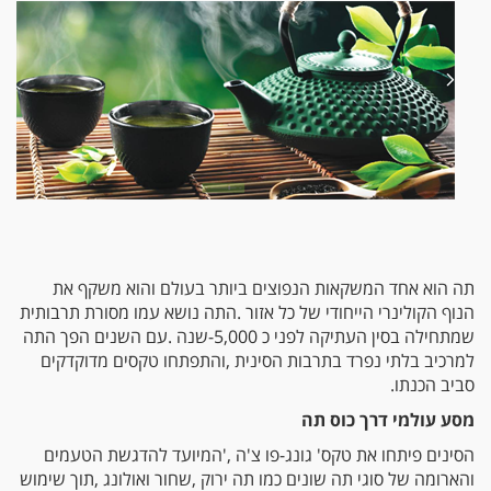
‬סביב‭ ‬הכנתו‭. ‬
מסע‭ ‬עולמי‭ ‬דרך‭ ‬כוס‭ ‬תה