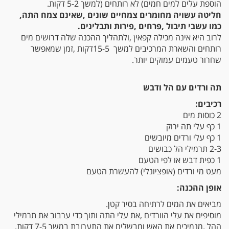
‬הוספת‭ ‬עלים‭ ‬למים‭ ‬חמים‭ (‬לא‭ ‬רותחים‭) ‬למשך‭ ‬5‭-‬2‭ ‬דקות‭.‬
כמו‭ ‬עשבי‭ ‬תיבול‭, ‬פרחים‭, ‬פירות‭ ‬ותבלינים‭.‬
‬שחרור‭ ‬טעמים‭ ‬עמוקים‭ ‬יותר‭.‬
תה‭ ‬ורדים‭ ‬עם‭ ‬הל‭ ‬ודבש
רכיבים‭:‬
2 כוסות מים
1 כף עלי תה ירוק
1 כף עלי ורדים מיובשים
2-3 תרמילי הל כבושים
1 כפית דבש או לפי הטעם
מעט מי ורדים (אופציונלי) להעשרת הטעם
אופן‭ ‬ההכנה‭:‬
מביאים‭ ‬את‭ ‬המים‭ ‬לרתיחה‭ ‬בסיר‭ ‬קטן‭.‬
‬ההל‭. ‬מנמיכים‭ ‬את‭ ‬האש‭ ‬ומבשלים‭ ‬את‭ ‬התערובת‭ ‬במשך‭ ‬7‭-‬5‭ ‬דקות‭.‬