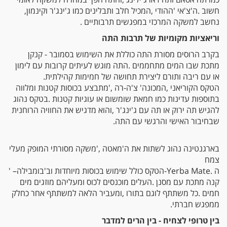
‬חשוב‭. ‬ה‭'‬צ‭'‬אי‭' ‬ההודי‭, ‬המכיל‭ ‬חלב‭ ‬ותבלינים‭ ‬כמו‭ ‬ג‭'‬ינג‭'‬ר‭ ‬וקינמון‭,
‬נחשב‭ ‬למשקה‭ ‬המרכזי‭ ‬במפגשים‭ ‬תרבותיים‭. ‬
וריאציות‭ ‬מקומיות‭ ‬של‭ ‬תרבות‭ ‬התה
‬או‭ ‬עם‭ ‬ריבה‭ ‬ותורם‭ ‬ליצירת‭ ‬תחושה‭ ‬של‭ ‬חמימות‭ ‬קהילתית‭.‬
‬שבחיבור‭ ‬האישי‭ ‬והרגשי‭ ‬עם‭ ‬התה‭.‬
‬צמח‭ ‬
ה‭-‬Yerba Mate‭. ‬הטקס‭ ‬כולל‭ ‬שימוש‭ ‬בכוסות‭ ‬מיוחדות‭ ‬וב‭'‬בומבילה‭' ‬‮–‬‭
‬ממפגש‭ ‬חברתי‭.‬
בין‭ ‬טרופי‭ ‬לצחיח‭ - ‬בין‭ ‬הרים‭ ‬למדבר