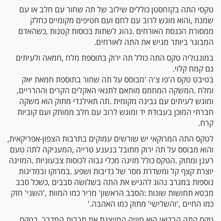
‬המבוגר‭ ‬ביותר‭ ‬מגיש‭ ‬את‭ ‬התה‭ ‬לאורחים‭.‬
‬גם‭ ‬קמח‭ ‬קלוי‭. ‬
‬ומלח‭. ‬המשקה‭ ‬המחמם‭ ‬מותאם‭ ‬לתנאי‭ ‬האקלים‭ ‬הקרים‭ ‬וההרריים‭,
‬קרח‭. ‬
לטקס‭ ‬התה‭ ‬המרוקאי‭ ‬יש‭ ‬שורשים‭ ‬עמוקים‭ ‬בתרבות‭ ‬הצפון‭-‬אפריקאית‭,
‬כמו‭ ‬החיים‭', ‬והשלישי‭ '‬מתוק‭ ‬כמו‭ ‬האהבה‭'.‬