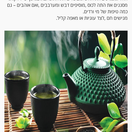
‬כמה‭ ‬טיפות‭ ‬של‭ ‬מי‭ ‬ורדים‭.‬
מגישים‭ ‬חם‭, ‬לצד‭ ‬עוגיות‭ ‬או‭ ‬מאפה‭ ‬קליל‭.‬