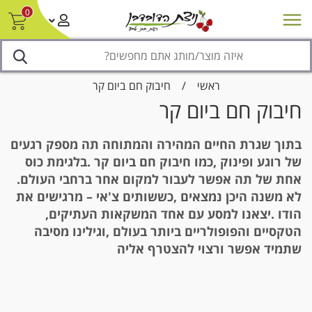
0
חדש על המדף
מבצעים
סניפים
צור קשר/ביטול הזמנה
נגישות
ראשי
/
חיבוק חם ביום קר
חיבוק חם ביום קר
‬אחת‭ ‬של‭ ‬תה‭ ‬אפשר‭ ‬לעבור‭ ‬למקום‭ ‬אחר‭ ‬ברחבי‭ ‬העולם‭.
‬הודו‭. ‬יצאנו‭ ‬למסע‭ ‬עם‭ ‬אחד‭ ‬המשקאות‭ ‬העתיקים‭,
‬שתמיד‭ ‬אפשר‭ ‬ורצוי‭ ‬להצטרף‭ ‬אליה