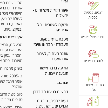
הארי
החזון שלנו הוא
אורח חיים בריא
איזור חלוקת משלוחים -
דגנים, קטניות
הישראלי מכל 
ירושלים
ופסטות
לעולם להציע, ב
באיכות, במחיר
חלוקה לאיזורים - תל
ובמקצועיות.
אביב יפו
חומרי בישול ואפייה
איך ניצת הרעי
מטבח בריא במקום
העבודה - חבר או אויב?
הבעלים, הרצל ב
היטב את עולם 
אתגר העונות, לעבור
והסחר ועסק בי
את המעבר
האורגני פתח א
לחמים ומאפים
הודעה בדבר אישור
בשוק מחנה יהוד
תובענה ייצוגית
ב -005
אומר ארבל שירן
статьи
ממרחים, שימורים,
אורגני".
סלט
דרושים בניצת הדובדבן
סניפים מקרית 
נעים להכיר.. מותגים
הנמכרים ברשת ניצת
אצלנו תמצאו סל