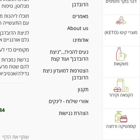
דגני בוקר וחטיפים
הדובדבן
מגלוטן, טיפוח 
תוכלו ליהנות מ
מאמרים
עם התעשייה ה
About us
מוצרי קיטו (KETO)
גלם אורגניים א
אודותינו
מקומיים כדי לעו
נעים להכיר!..."ניצת
הדובדבן" ועוד קצת
ברשת נמכרות רק
משקאות
להם שטח מרעה ב
הצטרפות למועדון ניצת
גדילה/אנטיביו
הדובדבן
תקנון
הקפאה וקירור
אזורי שילוח - לינקים
584
הצהרת נגישות
קוסמטיקה ורחצה
שתף את הדף