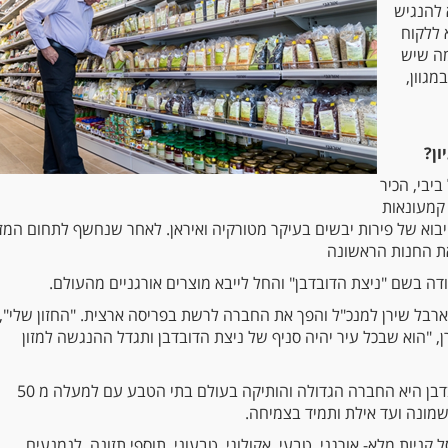
 להנגיש
 ללקוח
מה שיש
מגוון,
ון?
יבי, הכיר
קמעונאות
יבוא של פירות יבשים בעיקר מטורקיה ואיראן. לאחר שנחשף לתחום המזו
ת החנות הראשונה
ה בשם "ניצת הדובדבן" והחל לייבא מוצרים אורגניים מהעולם.
2 מונה ארבל שירן למנכ"ל והפך את החברה לרשת בפריסה ארצית. "החזון שלי",
, "הוא שבכל עיר יהיה סניף של ניצת הדובדבן ותגדל ההנגשה למזון
כיום ניצת הדובדבן היא החברה הגדולה והותיקה בעולם בתי הטבע עם למעלה מ 50
שמונה ועד אילת ותמיד בצמיחה.
 קניות מלא- אורגני, טבעי, אקולוגי, טבעוני, תוספי תזונה, לנמנעים