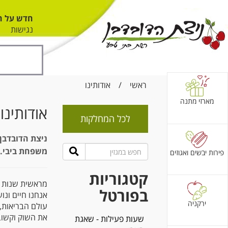
חדש על ה
נגישות
ראשי
/
אודותינו
מארזי מתנה
אודותינו
לכל המחלקות
משפחת ביבי.
פירות יבשים ואגוזים
קטגוריות
בפורטל
אנחנו חיים ונו
ירקניה
עולם הבריאות,מ
את השוק וקשוב
שעות פעילות - שאגת