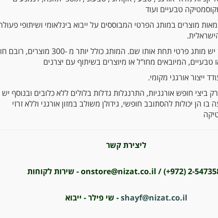
וקוסמטיקה טבעיים ועוד
מאות מוצרים במותג הפרטי המבוססים על ייבוא בינלאומי ושיתופי פעולה
ישראלית.
לניצת הדובדבן יש מותג פרטי תחת אותו שם. המותג כולל יותר מ -300 מוצרי
ו טבעיים, המיובאים מחו"ל או מיוצרים בשיתוף עם יצרנים
דד ייצור אורגני מקומי.
 ביצי חופש אורגניות, התרנגלות גדלות בלולים ללא כלובים ובנוסף יש
ו הן יכולות להסתובב חופשי, גידולן משולב במזון אורגני וללא זרזי
טיקה
ליצירת קשר
onstore@nizat.co.il / (+972) 2-5473 - שירות לקוחות
nizat.co.il
shayf@
- שי פילר - ייבוא