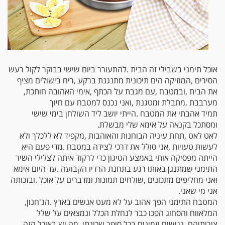
‬את‭ ‬הבית‭, ‬ובמטבח‭, ‬עם‭ ‬מגבת‭ ‬על‭ ‬הכתף‭, ‬אימי‭ ‬האהובה‭ ‬חותכת‭,
‬מערבבת‭, ‬מתבלת‭ ‬ומטגנת‭, ‬ואני‭ ‬נכנס‭ ‬למטבח‭ ‬עם‭ ‬חיוך
‬ומסתכל‭ ‬בקנאה‭ ‬על‭ ‬אימא‭ ‬שלי‭ ‬מבשלת‭.‬
‬אני‭ ‬מי‭ ‬שאני‭. ‬
המטבח‭ ‬התימני‭ ‬הפך‭ ‬אהוב‭ ‬על‭ ‬לא‭ ‬מעט‭ ‬אנשים‭ ‬בארץ‭. ‬הג‭'‬חנון‭,