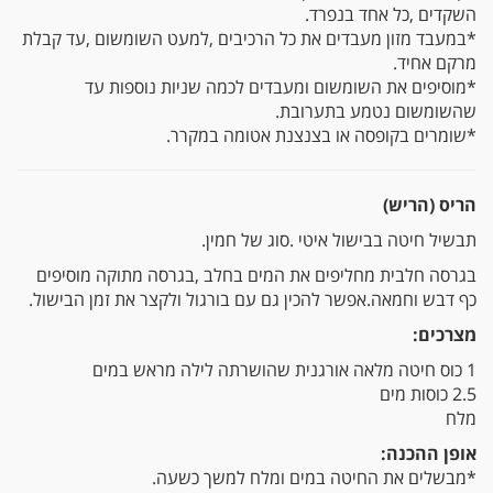
‬השקדים‭, ‬כל‭ ‬אחד‭ ‬בנפרד‭.‬
‬מרקם‭ ‬אחיד‭.‬
‬שהשומשום‭ ‬נטמע‭ ‬בתערובת‭.‬
*שומרים‭ ‬בקופסה‭ ‬או‭ ‬בצנצנת‭ ‬אטומה‭ ‬במקרר‭.‬
הריס (הריש)
תבשיל‭ ‬חיטה‭ ‬בבישול‭ ‬איטי‭. ‬סוג‭ ‬של‭ ‬חמין‭.‬
‬כף‭ ‬דבש‭ ‬וחמאה‭.‬אפשר‭ ‬להכין‭ ‬גם‭ ‬עם‭ ‬בורגול‭ ‬ולקצר‭ ‬את‭ ‬זמן‭ ‬הבישול‭.‬
מצרכים‭:‬
1 כוס
חיטה מלאה אורגנית
שהושרתה לילה מראש במים
2.5 כוסות מים
מלח
אופן‭ ‬ההכנה‭:‬
*מבשלים‭ ‬את‭ ‬החיטה‭ ‬במים‭ ‬ומלח‭ ‬למשך‭ ‬כשעה‭.‬