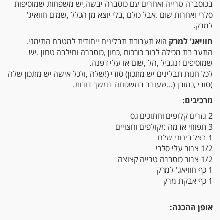
‬סלרי‭ ‬ואחרות‭ ‬שום‭. ‬אבל‭ ‬כולם‭, ‬בלי‭ ‬יוצא‭ ‬מן‭ ‬הכלל‭, ‬שמים‭ ‬חוואיג‭'
‬למרק‭.‬
חוויאג' למרק
הוא‭ ‬תערובת‭ ‬תבלינים‭ ‬ייחודית‭ ‬למטבח‭ ‬התימני‭.
‬שמוסיפים‭ ‬זנגביל‭, ‬הל‭, ‬שום‭ ‬או‭ ‬עלי‭ ‬דפנה‭. ‬
(‬סודי‭, ‬כמובן‭...) ‬שעובר‭ ‬במשפחה‭ ‬במשך‭ ‬דורות‭.‬
מרכיבים‭:‬
2
גזרים
קלופים וחתוכים גס
3
תפוחי אדמה
מקולפים וחצויים
1
בצל
בינוני שלם
1/2 צרור
עלי סלרי
1/2
צרור כוסברה
טרייה קצוצה
1 כף חוויאג' למרק
1 כף
אבקת מרק
אופן‭ ‬ההכנה
:‬