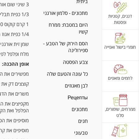
ביתית
3 שיני שום אורגני
מתכונים - סלמון אורגני
1/3 כפית תבלין קארי ירוק
דגנים, קטניות
ופסטות
1 קרם קוקוס 250 מ"ל
היום במטבח: ממרח
קשיו
1/4 כפית אגוז מוסקט
הסם הירוק של הטבע -
שמן זית אורגני
חומרי בישול ואפייה
ספירולינה
מלח ופלפל לפי
צבע הפסטה
אופן ההכנה:
כל עונה והטעם שלה
מפשירים את הדג ו
לחמים ומאפים
קוצצים דק את 
לבן מאגוזים
משרים את הדג במ
Рецепты
מקפיצים את הב
מתכונים
ממרחים, שימורים,
הפלפל ואת הקארי ל
סלט
מוסיפים את הפטרי
חגים
מוסיפים את קר
טבעוני