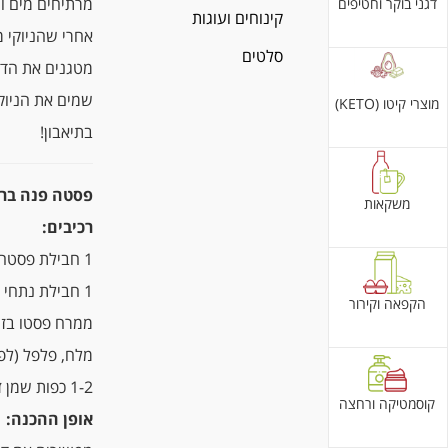
מרתיחים מים ומ
דגני בוקר וחטיפים
קינוחים ועוגות
אחרי שהניוקי מוכן,
סלטים
מטגנים את הדג ב
שמים את הניוקי
מוצרי קיטו (KETO)
בתיאבון!
פסטה פנה ברוט
משקאות
רכיבים:
1 חבילת פסטה פנה לבן אורגני ניצת הדובדבן
1 חבילת נתחי פילה סלמון אורגני 200 גרם
הקפאה וקירור
ממרח פסטו בזיל
מלח, פלפל (לפ
1-2 כפות שמן זית אורגני ניצת הדובדבן
קוסמטיקה ורחצה
אופן ההכנה: