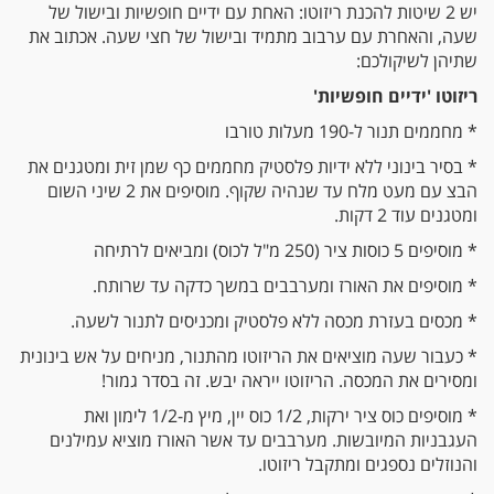
יש 2 שיטות להכנת ריזוטו: האחת עם ידיים חופשיות ובישול של
שעה, והאחרת עם ערבוב מתמיד ובישול של חצי שעה. אכתוב את
שתיהן לשיקולכם:
ריזוטו 'ידיים חופשיות'
* מחממים תנור ל-190 מעלות טורבו
* בסיר בינוני ללא ידיות פלסטיק מחממים כף שמן זית ומטגנים את
הבצ עם מעט מלח עד שנהיה שקוף. מוסיפים את 2 שיני השום
ומטגנים עוד 2 דקות.
* מוסיפים 5 כוסות ציר (250 מ"ל לכוס) ומביאים לרתיחה
* מוסיפים את האורז ומערבבים במשך כדקה עד שרותח.
* מכסים בעזרת מכסה ללא פלסטיק ומכניסים לתנור לשעה.
* כעבור שעה מוציאים את הריזוטו מהתנור, מניחים על אש בינונית
ומסירים את המכסה. הריזוטו ייראה יבש. זה בסדר גמור!
* מוסיפים כוס ציר ירקות, 1/2 כוס יין, מיץ מ-1/2 לימון ואת
העגבניות המיובשות. מערבבים עד אשר האורז מוציא עמילנים
והנוזלים נספגים ומתקבל ריזוטו.