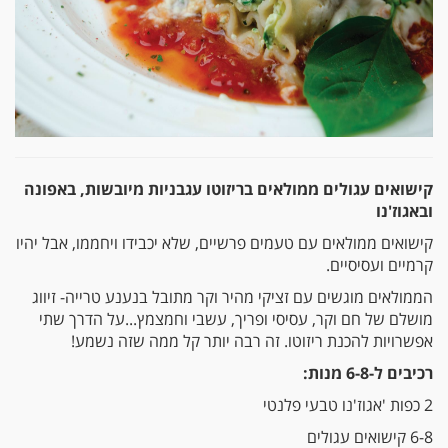
קישואים עגולים ממולאים בריזוטו עגבניות מיובשות, באפונה
ובאגוז'נו
קישואים ממולאים עם טעמים פרשיים, שלא יכבידו ויחממו, אבל יהיו
קרמיים ועסיסיים.
הממולאים מוגשים עם זציקי מהיר וקר מתובל בנענע טרייה- זיווג
מושלם של חם וקר, עסיסי ופריך, עשבי וחמצמץ...על הדרך שתי
אפשרויות להכנת ריזוטו. זה רבה יותר קל ממה שזה נשמע!
רכיבים ל-6-8 מנות:
2 כפות 'אגוז'נו טבעי פלנטי
6-8 קישואים עגולים