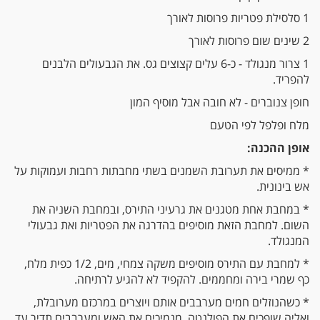
1 סלסילת פטריות פרוסות לאורך
2 שינים שום פרוסות לאורך
1 צרור מנגולד - כ-6 עלים קצוצים גס. את הגבעולים הלבנים
להפריד.
חופן צנוברים - לא חובה אבל מוסיף המון
מלח ופלפל לפי הטעם
אופן ההכנה:
* ממיסים את תערובת השמנים בשתי מחבתות רחבות ועמוקות על
אש בינונית.
* במחבת אחת מטגנים את גרעיני התירס, ובמחבת השניה את
השום. למחבת הזאת מוסיפים בהדרגה את הפטריות ואת גבעולי
המנגולד.
* למחבת עם התירס מוסיפים משקה צמחי, מים, 1/2 כפית מלח,
כף שמרי בירה ומחממים. להקפיד לא להגיע לרתיחה.
* כשהנוזלים חמים מערבבים אותם ויוצרים במרכזם מערובלת,
ואליה שופכים את הפולנטה. מנמיכים את האש ומערבבים תדיר עד