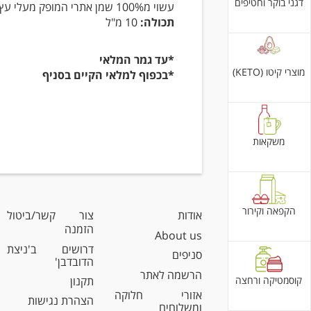
דגני בוקר וחטיפים
עשוי מ100% שמן אתרי המופק מעלי עץ התה.
תכולה:
10 מ"ל
*עד גמר המלאי
מוצרי קיטו (KETO)
*בכפוף למלאי הקיים בסניף
משקאות
הקפאה וקירור
אודות
צור קשר/ביטול
הזמנה
About us
דרושים ב'ניצת
סניפים
הדובדבן'
הרשמה לאתר
קוסמטיקה ורחצה
תקנון
אזורי חלוקה
הצהרת נגישות
ומשלוחים