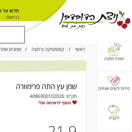
חדש על ה
נגישות
ראשי
/
קוסמטיקה ורחצה
/
שמנים אתרי
מארזי מתנה
שמן עץ התה פרימוורה
פירות יבשים ואגוזים
מק"ט:
4086900102026
הוסף לרשימה שלי
ירקניה
21.9