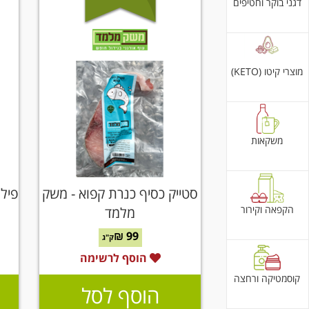
דגני בוקר וחטיפים
מוצרי קיטו (KETO)
משקאות
סטייק כסיף כנרת קפוא - משק
פילה
הקפאה וקירור
מלמד
99 ₪
ק"ג
הוסף לרשימה
קוסמטיקה ורחצה
הוסף לסל