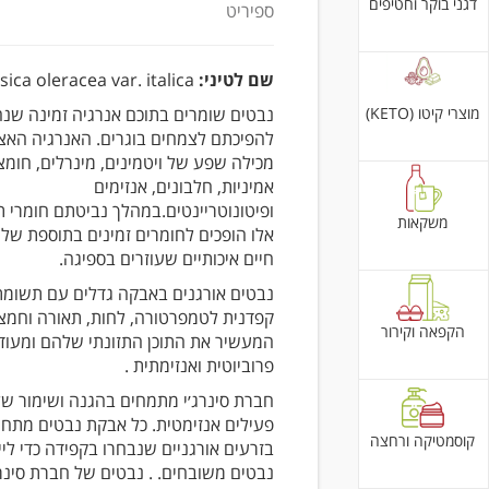
דגני בוקר וחטיפים
ספיריט
שם לטיני
:
sica oleracea var. italica
מוצרי קיטו (KETO)
נבטים שומרים בתוכם אנרגיה זמינה שנ
להפיכתם לצמחים בוגרים. האנרגיה האצ
מכילה שפע של ויטמינים, מינרלים, חומצ
אמיניות, חלבונים, אנזימים
ופיטונוטריינטים.במהלך נביטתם חומרי 
משקאות
אלו הופכים לחומרים זמינים בתוספת של 
חיים איכותיים שעוזרים בספיגה.
נבטים אורגנים באבקה גדלים עם תשומת
קפדנית לטמפרטורה, לחות, תאורה וחמצן 
הקפאה וקירור
המעשיר את התוכן התזונתי שלהם ומעוד
פרוביוטית ואנזימתית .
חברת סינרג׳י מתמחים בהגנה ושימור של
פעילים אנזימטית. כל אבקת נבטים מתחי
קוסמטיקה ורחצה
בזרעים אורגניים שנבחרו בקפידה כדי לי
נבטים משובחים. . נבטים של חברת סינרג