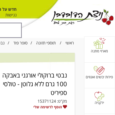
חדש על ה
נגישות
ראשי
/
תוספי תזונה
/
סופר פוד
/ נבטי ברוקולי 
מארזי מתנה
נבטי ברוקולי אורגני באבקה
פירות יבשים ואגוזים
100 גרם ללא גלוטן - טולסי
ספיריט
מק"ט:
15371124
ירקניה
הוסף לרשימה שלי