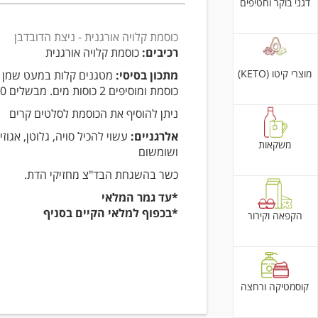
דגני בוקר וחטיפים
כוסמת קלויה אורגנית - ניצת הדובדבן
רכיבים:
כוסמת קלויה אורגנית
מוצרי קיטו (KETO)
מתכון בסיסי:
מטגנים קלות במעט שמן זי
כוסמת ומוסיפים 2 כוסות מים. מבשלים 15-20 דק'.
ניתן להוסיף את הכוסמת לסלטים קרים
אלרגניים:
עשוי להכיל סויה, גלוטן, אגוזי
משקאות
ושומשום
כשר בהשגחת הבד"צ מחזיקי הדת.
*עד גמר המלאי
*בכפוף למלאי הקיים בסניף
הקפאה וקירור
קוסמטיקה ורחצה