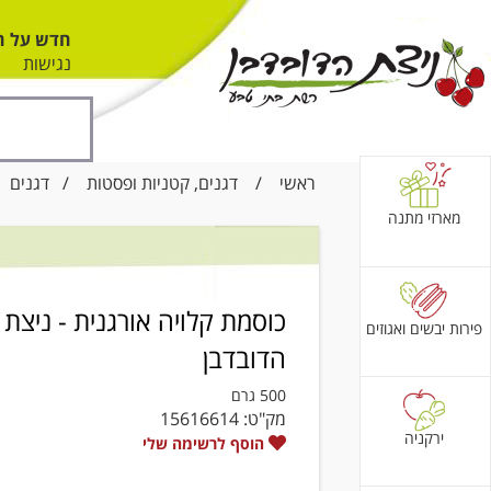
חדש על ה
נגישות
ראשי
/
דגנים, קטניות ופסטות
/
דגנים
/ 
מארזי מתנה
כוסמת קלויה אורגנית - ניצת
פירות יבשים ואגוזים
הדובדבן
500 גרם
מק"ט:
15616614
ירקניה
הוסף לרשימה שלי