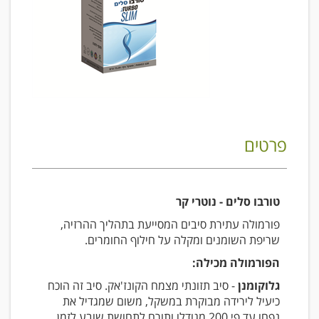
פרטים
טורבו סלים - נוטרי קר
פורמולה עתירת סיבים המסייעת בתהליך ההרזיה,
שריפת השומנים ומקלה על חילוף החומרים.
הפורמולה מכילה:
גלוקומנן
- סיב תזונתי מצמח הקונז'אק. סיב זה הוכח
כיעיל לירידה מבוקרת במשקל, משום שמגדיל את
נפחו עד פי 200 מגודלו ותורם לתחושת שובע לזמן