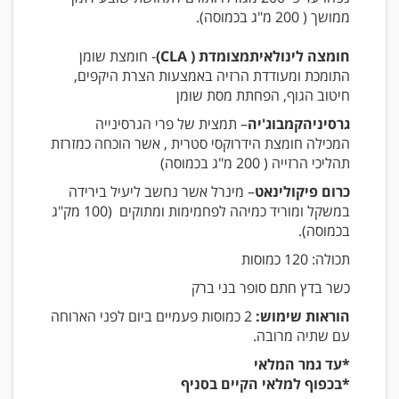
ממושך ( 200 מ"ג בכמוסה).
חומצה לינולאיתמצומדת ( CLA)
- חומצת שומן
התומכת ומעודדת הרזיה באמצעות הצרת היקפים,
חיטוב הגוף, הפחתת מסת שומן
גרסיניהקמבוג'יה
– תמצית של פרי הגרסינייה
המכילה חומצת הידרוקסי סטרית , אשר הוכחה כמזרזת
תהליכי הרזייה ( 200 מ"ג בכמוסה)
כרום פיקולינאט
– מינרל אשר נחשב ליעיל בירידה
במשקל ומוריד כמיהה לפחמימות ומתוקים (100 מק"ג
בכמוסה).
תכולה: 120 כמוסות
כשר בדץ חתם סופר בני ברק
הוראות שימוש:
2 כמוסות פעמיים ביום לפני הארוחה
עם שתיה מרובה.
*עד גמר המלאי
*בכפוף למלאי הקיים בסניף