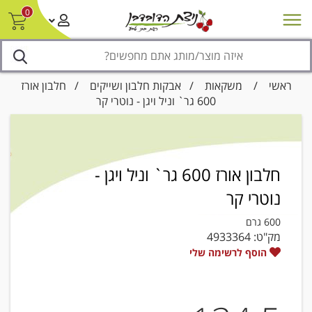
0
חדש על המדף
מבצעים
סניפים
צור קשר/ביטול הזמנה
נגישות
ראשי
/
משקאות
/
אבקות חלבון ושייקים
/ חלבון אורז
600 גר` וניל ויגן - נוטרי קר
חלבון אורז 600 גר` וניל ויגן -
נוטרי קר
600 גרם
מק"ט:
4933364
הוסף לרשימה שלי