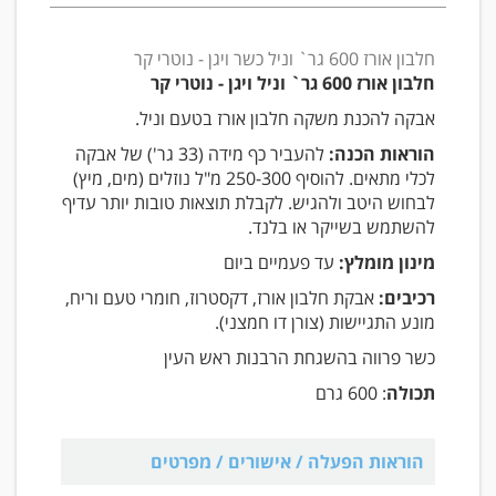
חלבון אורז 600 גר` וניל כשר ויגן - נוטרי קר
חלבון אורז 600 גר` וניל ויגן - נוט
רי קר
אבקה להכנת משקה חלבון אורז בטעם וניל.
הוראות הכנה:
להעביר כף מידה (33 גר') של אבקה
לכלי מתאים. להוסיף 250-300 מ"ל נוזלים (מים, מיץ)
לבחוש היטב ולהגיש. לקבלת תוצאות טובות יותר עדיף
להשתמש בשייקר או בלנד.
מינון מומלץ:
עד פעמיים ביום
רכיבים:
אבקת חלבון אורז, דקסטרוז, חומרי טעם וריח,
מונע התגיישות (צורן דו חמצני).
כשר פרווה בהשגחת הרבנות ראש העין
תכולה
: 600 גרם
הוראות הפעלה / אישורים / מפרטים