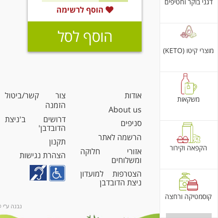
דגני בוקר וחטיפים
הוסף לרשימה
הוסף לסל
מוצרי קיטו (KETO)
אודות
צור קשר/ביטול
משקאות
הזמנה
About us
דרושים ב'ניצת
סניפים
הדובדבן'
הרשמה לאתר
תקנון
הקפאה וקירור
אזורי חלוקה
הצהרת נגישות
ומשלוחים
הצטרפות למועדון
ניצת הדובדבן
קוסמטיקה ורחצה
נבנה ע"י @