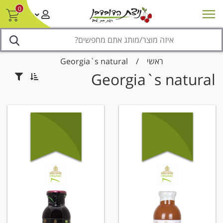
0
חדש על המדף
מבצעים
סניפים
צור קשר/ביטול הזמנה
נגישות
ראשי
/
Georgia`s natural
Georgia`s natural