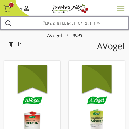
0
חדש על המדף
מבצעים
סניפים
צור קשר/ביטול הזמנה
נגישות
ראשי
/
AVogel
AVogel