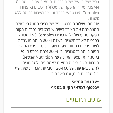
מכיל שילוב יעיל של מינרלים, חומצות אמינו, ויטמין C
ו-MSM. מקור ההפקה של מכלול הרכיבים ב- HNS
Complex הינו טבעי בלבד ומיוצר באיכות גבוהה ללא
פשרות.
יתרונות: שילוב סינרגטי יעיל של רכיבי תזונה פורמולה
המצמצמת את הצורך בשימוש ברכיבים נפרדים מקור
הפקה טבעי של כל הרכיבים HNS Complex זכתה
בפרסים לאורך השנים, בשנת 2004 הייתה מועמדת
לשני פרסים בתחום טיפוח ויופי, וזכתה בפרס המוצר
הטוב ביותר בקטגוריה! ב- 2009 זכתה בפרס היופי
בקטגוריית תוספי התזונה של Better Nutrition!
הערות: כשר, פרווה מתאים לצמחונים ולטבעונים
להשיג באריזות של 60 ו-120 טבליות הנחיות שימושף
2-1 טבליות ביום, עם הארוחות
*עד גמר המלאי
*בכפוף למלאי הקיים בסניף
ערכים תזונתיים