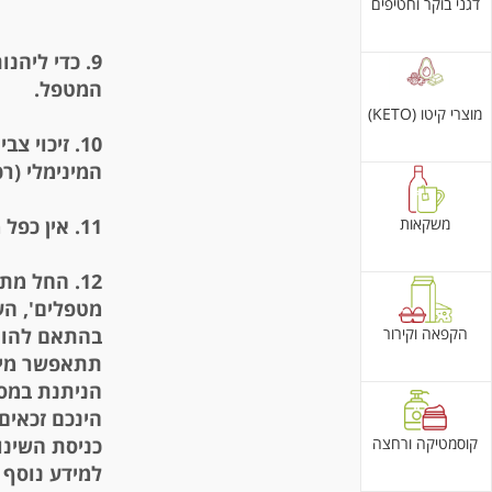
דגני בוקר וחטיפים
9.
כדי ליהנ
המטפל.
מוצרי קיטו (KETO)
10.
המינימלי (רכישות ה
משקאות
11.
אין כפל 
12.
מטפלים', העמניקה ה
הקפאה וקירור
בהתאם להורא
הניתנת במסג
הינכם זכאים
קוסמטיקה ורחצה
כניסת השינוי לתו
למידע נוסף 