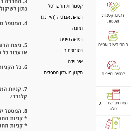
3.
החברה במ
קטגוריות מהפורטל
נתון לשיקול
דגנים, קטניות
רפואת אנרגיה (הילינג)
ופסטות
4.
המטפל מתח
תזונה
רפואה סינית
חומרי בישול ואפייה
5.
ניצת הדו
נטורופתיה
או עבור כל 
אירווידה
6.
כל הקניות על כרט
תקנון מועדון מטפלים
לחמים ומאפים
7.
קניות המט
קלנדרי.
ממרחים, שימורים,
סלט
8.
המטפל יקב
* קניות החל מ-1,800 ועד 4,999 ₪ יזוכו ב-5% מסך
*
קניות החל מ-5,000 ₪ יזוכו ב-8% מסך 