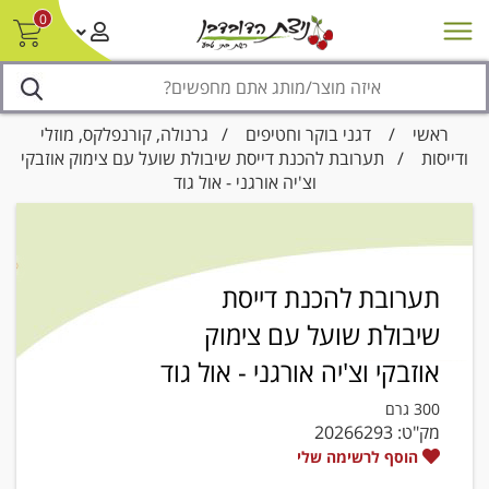
0
חדש על המדף
מבצעים
סניפים
צור קשר/ביטול הזמנה
נגישות
ראשי
/
דגני בוקר וחטיפים
/
גרנולה, קורנפלקס, מוזלי
ודייסות
/ תערובת להכנת דייסת שיבולת שועל עם צימוק אוזבקי
וצ'יה אורגני - אול גוד
תערובת להכנת דייסת
שיבולת שועל עם צימוק
אוזבקי וצ'יה אורגני - אול גוד
300 גרם
מק"ט:
20266293
הוסף לרשימה שלי