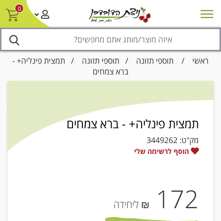
0
חדש על המדף
מבצעים
סניפים
צור קשר/ביטול הזמנה
נגישות
ראשי
/
תוספי תזונה
/
תוספי תזונה
/ תמצית פינליה+ -
ברא צמחים
תמצית פינליה+ - ברא צמחים
מק"ט:
3449262
הוסף לרשימה שלי
172
₪ ליחידה