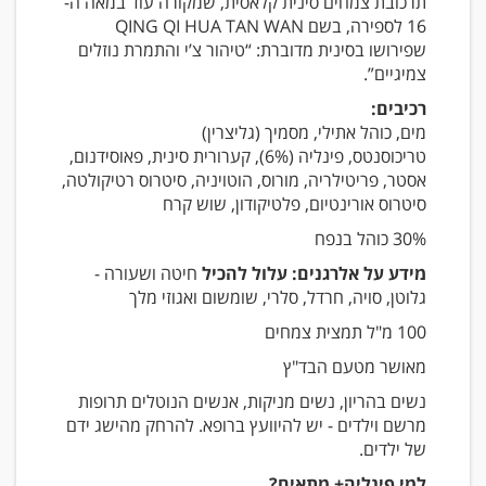
תרכובת צמחים סינית קלאסית, שמקורה עוד במאה ה-
16 לספירה, בשם QING QI HUA TAN WAN
שפירושו בסינית מדוברת: “טיהור צ’י והתמרת נוזלים
צמיגיים”.
רכיבים:
מים, כוהל אתילי, מסמיך (גליצרין)
טריכוסנטס, פינליה (6%), קערורית סינית, פאוסידנום,
אסטר, פריטילריה, מורוס, הוטויניה, סיטרוס רטיקולטה,
סיטרוס אורינטיום, פלטיקודון, שוש קרח
30% כוהל בנפח
מידע על אלרגנים: עלול להכיל
חיטה ושעורה -
גלוטן, סויה, חרדל, סלרי, שומשום ואגוזי מלך
100 מ"ל תמצית צמחים
מאושר מטעם הבד"ץ
נשים בהריון, נשים מניקות, אנשים הנוטלים תרופות
מרשם וילדים - יש להיוועץ ברופא. להרחק מהישג ידם
של ילדים.
למי פינליה+ מתאים?