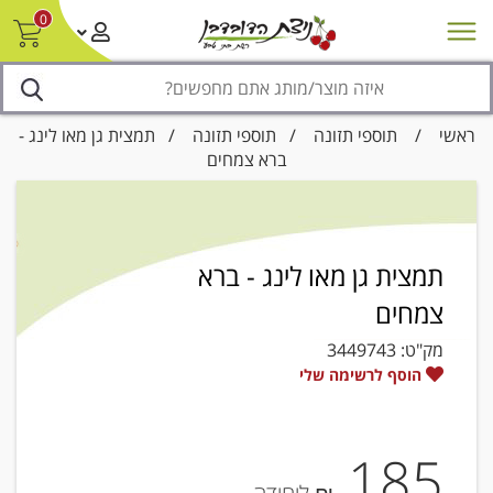
0
חדש על המדף
מבצעים
סניפים
צור קשר/ביטול הזמנה
נגישות
ראשי
/
תוספי תזונה
/
תוספי תזונה
/ תמצית גן מאו לינג -
ברא צמחים
תמצית גן מאו לינג - ברא
צמחים
מק"ט:
3449743
הוסף לרשימה שלי
185