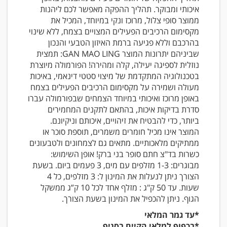
איכותי ומבוקר. תהליך ההפקה מאפשר לכם ליהנות
ממוצר סופי צלול, מרוכז ונקי במיוחד, המכיל את
מקסימום הרכיבים הפעילים המצויים בצמח, ללא שינוי
בהרכבם וללא פגיעה ברמת האיזון הטבעי והנכון
שביניהם יתרונות המוצר GAN MAO LING: תמצית
נוזלית לספיגה יעילה, קלה ומהירה! הפורמולה מיוצרת
בטכנולוגיה המתקדמת של מיצוי סטטי דינאמי, באיכות
מעולה ושמירה על מקסימום הרכיבים הפעילים בצמח
באופן מרוכז ואיכותי במיוחד הצמחים שבפורמולה עברו
סדרת בדיקות איכות, בהתאם לתקנים המחמירים
ביותר, כדי להבטיח את זיהויים, איכותם וניקיונם.
המוצר אינו מכיל חומרים משמרים, תוספת סוכר או
ממתיקים מלאכותיים. מתאים גם לצמחונים ולטבעונים
כשרות בד"צ חתם סופר בני ברק! אופן השימוש:
מבוגרים: 1-3 מזלפים עם מים, 3 פעמים ביום. בשעת
הצורך ניתן לנעלות את המינון ל: 3 מזלפים, כל 4
שעות. עד 50 ק"ג : מזלף אחד לכל 10 ק”ג ממשקל
הגוף. ניתן להכפיל את המינון בשעת הצורך.
*עד גמר המלאי
*בכפוף למלאי הקיים בסניף