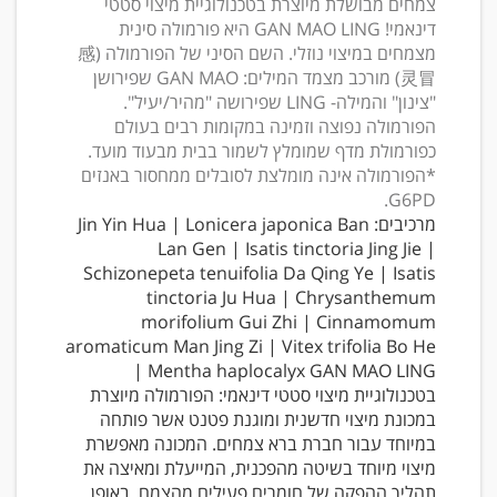
צמחים מבושלת מיוצרת בטכנולוגיית מיצוי סטטי
דינאמי! GAN MAO LING היא פורמולה סינית
מצמחים במיצוי נוזלי. השם הסיני של הפורמולה (感
灵冒) מורכב מצמד המילים: GAN MAO שפירושן
"צינון" והמילה- LING שפירושה "מהיר/יעיל".
הפורמולה נפוצה וזמינה במקומות רבים בעולם
כפורמולת מדף שמומלץ לשמור בבית מבעוד מועד.
*הפורמולה אינה מומלצת לסובלים ממחסור באנזים
G6PD.
מרכיבים: Jin Yin Hua | Lonicera japonica Ban
Lan Gen | Isatis tinctoria Jing Jie |
Schizonepeta tenuifolia Da Qing Ye | Isatis
tinctoria Ju Hua | Chrysanthemum
morifolium Gui Zhi | Cinnamomum
aromaticum Man Jing Zi | Vitex trifolia Bo He
| Mentha haplocalyx GAN MAO LING
בטכנולוגיית מיצוי סטטי דינאמי: הפורמולה מיוצרת
במכונת מיצוי חדשנית ומוגנת פטנט אשר פותחה
במיוחד עבור חברת ברא צמחים. המכונה מאפשרת
מיצוי מיוחד בשיטה מהפכנית, המייעלת ומאיצה את
תהליך ההפקה של חומרים פעילים מהצמח, באופן