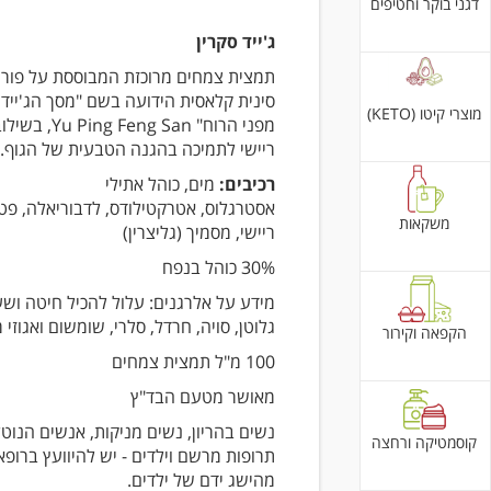
דגני בוקר וחטיפים
ג'ייד סקרין
תמצית צמחים מרוכזת המבוססת על פור
סינית קלאסית הידועה בשם "מסך הג'ייד
מוצרי קיטו (KETO)
מפני הרוח"  Feng San
ריישי לתמיכה בהגנה הטבעית של הגוף.
רכיבים:
מים, כוהל אתילי
אסטרגלוס, אטרקטילודס, לדבוריאלה, פט
משקאות
ריישי, מסמיך (גליצרין)
30% כוהל בנפח
מידע על אלרגנים: עלול להכיל חיטה ושע
גלוטן, סויה, חרדל, סלרי, שומשום ואגוזי 
הקפאה וקירור
100 מ"ל תמצית צמחים
מאושר מטעם הבד"ץ
נשים בהריון, נשים מניקות, אנשים הנוט
קוסמטיקה ורחצה
תרופות מרשם וילדים - יש להיוועץ ברופ
מהישג ידם של ילדים.