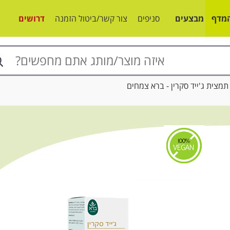
מדף
מבצעים
סניפים
צור קשר/ביטול הזמנה
דרושים
ית ג'ייד סקרין - ברא צמחים