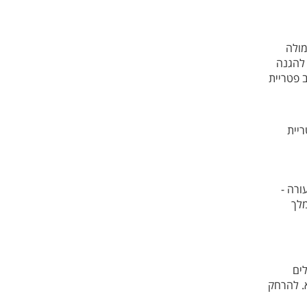
מולה
 להגנה
Yu Ping, בשילוב פטריית
ריית
ורה -
מלך
לים
א. להרחק