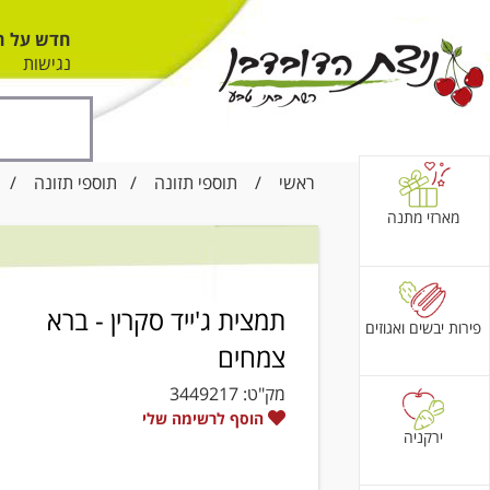
חדש על ה
נגישות
ראשי
/
תוספי תזונה
/
תוספי תזונה
/ תמצ
מארזי מתנה
תמצית ג'ייד סקרין - ברא
פירות יבשים ואגוזים
צמחים
מק"ט:
3449217
הוסף לרשימה שלי
ירקניה