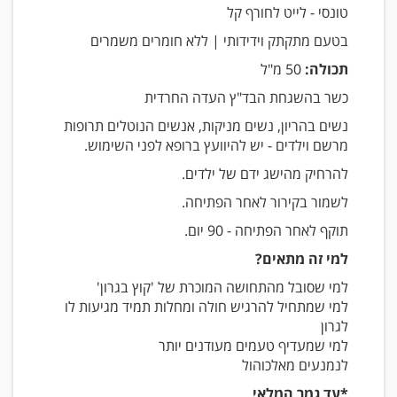
טונסי - לייט לחורף קל
בטעם מתקתק וידידותי | ללא חומרים משמרים
תכולה:
50 מ"ל
כשר בהשגחת הבד"ץ העדה החרדית
נשים בהריון, נשים מניקות, אנשים הנוטלים תרופות
מרשם וילדים - יש להיוועץ ברופא לפני השימוש.
להרחיק מהישג ידם של ילדים.
לשמור בקירור לאחר הפתיחה.
תוקף לאחר הפתיחה - 90 יום.
למי זה מתאים?
למי שסובל מהתחושה המוכרת של 'קוץ בגרון'
למי שמתחיל להרגיש חולה ומחלות תמיד מגיעות לו
לגרון
למי שמעדיף טעמים מעודנים יותר
לנמנעים מאלכוהול
*עד גמר המלאי