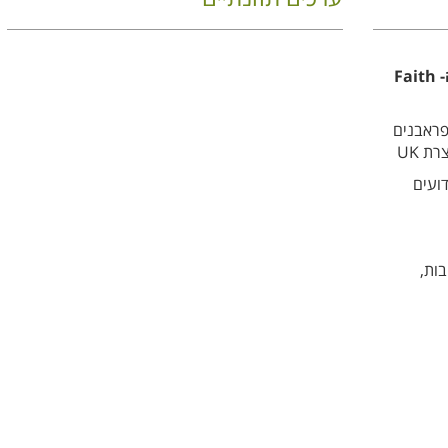
תחליב רחצה לידיים אלוורה ועץ התה- Faith
 ללא SLS | ללא פראבנים
ת UK
ועים
בות,