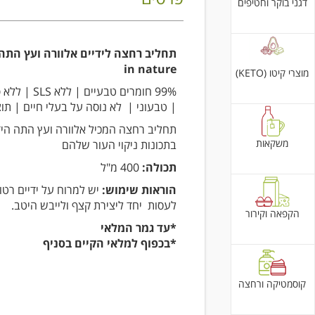
דגני בוקר וחטיפים
in nature
מוצרי קיטו (KETO)
99% חומרים טבעיים |
| טבעוני | לא נוסה על בעלי חיים | תוצר
תחליב רחצה המכיל אלוורה ועץ התה היד
משקאות
בתכונות ניקוי העור שלהם
תכולה:
400 מ"ל
הוראות שימוש:
יש למרוח על ידיים רטו
לעסות יחד ליצירת קצף ולייבש היטב.
הקפאה וקירור
*עד גמר המלאי
*בכפוף למלאי הקיים בסניף
קוסמטיקה ורחצה