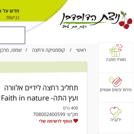
חדש על ה
נגישות
ראשי
/
קוסמטיקה ורחצה
/
שמפו, מרכך 
מארזי מתנה
תחליב רחצה לידיים אלוורה
פירות יבשים ואגוזים
ועץ התה- Faith in nature
400 גרם
מק"ט:
708002400599
ירקניה
הוסף לרשימה שלי