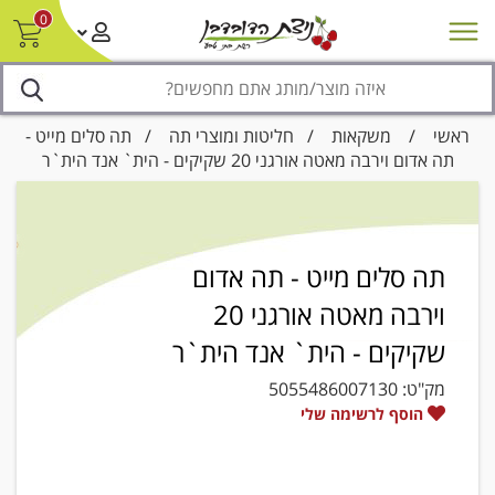
0
חדש על המדף
מבצעים
סניפים
צור קשר/ביטול הזמנה
נגישות
ראשי
/
משקאות
/
חליטות ומוצרי תה
/ תה סלים מייט -
תה אדום וירבה מאטה אורגני 20 שקיקים - הית` אנד הית`ר
תה סלים מייט - תה אדום
וירבה מאטה אורגני 20
שקיקים - הית` אנד הית`ר
מק"ט:
5055486007130
הוסף לרשימה שלי