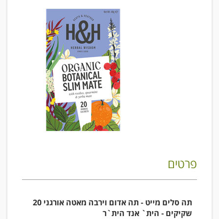
פרטים
תה סלים מייט - תה אדום וירבה מאטה אורגני 20
שקיקים - הית` אנד הית`ר