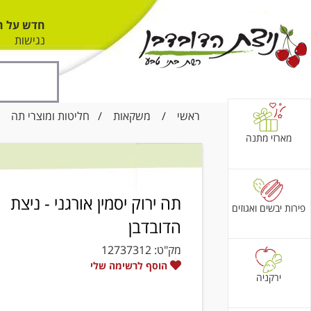
חדש על ה
נגישות
ראשי
/
משקאות
/
חליטות ומוצרי תה
/ ת
מארזי מתנה
תה ירוק יסמין אורגני - ניצת
פירות יבשים ואגוזים
הדובדבן
מק"ט:
12737312
הוסף לרשימה שלי
ירקניה