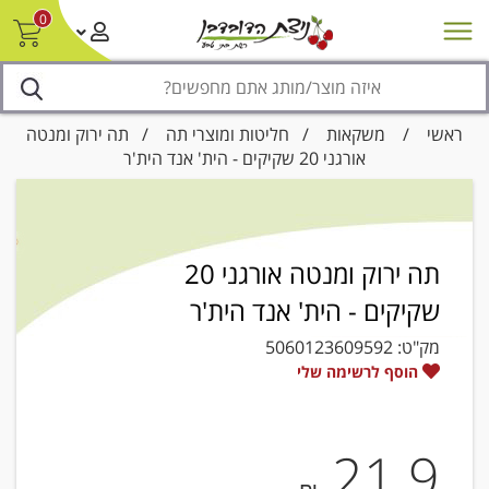
0
חדש על המדף
מבצעים
סניפים
צור קשר/ביטול הזמנה
נגישות
ראשי
/
משקאות
/
חליטות ומוצרי תה
/ תה ירוק ומנטה
אורגני 20 שקיקים - הית' אנד הית'ר
תה ירוק ומנטה אורגני 20
שקיקים - הית' אנד הית'ר
מק"ט:
5060123609592
הוסף לרשימה שלי
21.9