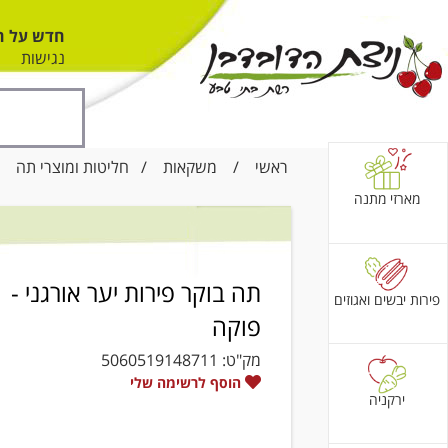
חדש על ה
נגישות
ראשי
/
משקאות
/
חליטות ומוצרי תה
/ ת
מארזי מתנה
תה בוקר פירות יער אורגני -
פירות יבשים ואגוזים
פוקה
מק"ט:
5060519148711
הוסף לרשימה שלי
ירקניה