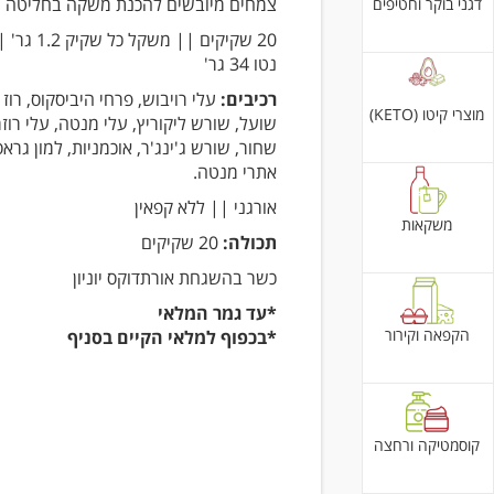
צמחים מיובשים להכנת משקה בחליטה
דגני בוקר וחטיפים
20 שקיקים || משק
נטו 34 גר'
רכיבים:
עלי רויבוש, פרחי היביסקוס, רוז 
מוצרי קיטו (KETO)
שועל, שורש ליקוריץ, עלי מנטה, עלי רוזמ
שחור, שורש ג'ינג'ר, אוכמניות, למון גרא
אתרי מנטה.
אורגני || ללא קפאין
משקאות
תכולה:
20 שקיקים
כשר בהשגחת אורתדוקס יוניון
*עד גמר המלאי
הקפאה וקירור
*בכפוף למלאי הקיים בסניף
קוסמטיקה ורחצה