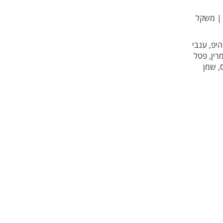
ל כל שקיק 1.2 גר' || משקל
היפ, ענבי
רין, פטל
ס, שמן