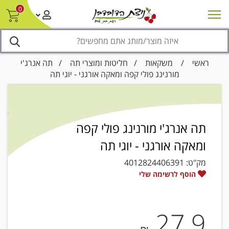
0
חדש על המדף
מבצעים
סניפים
צור קשר/ביטול הזמנה
נגישות
ראשי
/
משקאות
/
חליטות ומוצרי תה
/ תה אנרג'י
מורנינג פולי קפה ומאקה אורגני - יוגי תה
תה אנרג'י מורנינג פולי קפה
ומאקה אורגני - יוגי תה
מק"ט:
4012824406391
הוסף לרשימה שלי
27.9