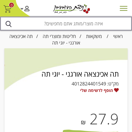
0
חדש על המדף
מבצעים
סניפים
צור קשר/ביטול הזמנה
נגישות
ראשי
/
משקאות
/
חליטות ומוצרי תה
/ תה אכינצאה
אורגני - יוגי תה
תה אכינצאה אורגני - יוגי תה
מק"ט:
4012824401549
הוסף לרשימה שלי
27.9
₪