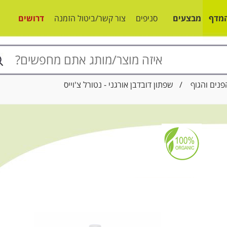
מדף
מבצעים
סניפים
צור קשר/ביטול הזמנה
דרושים
פנים והגוף
/ שפתון דובדבן אורגני - נטורל צ'וייס