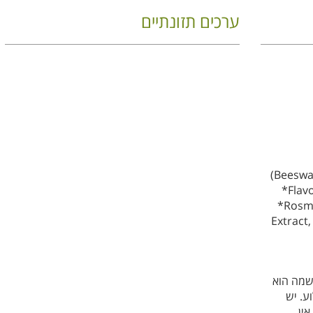
ערכים תזונתיים
(Beeswax
*Flav
*Rosma
Extract,
שמה הוא
ע. יש
אין