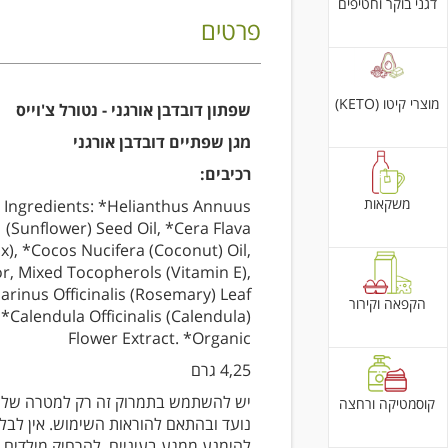
דגני בוקר וחטיפים
פרטים
מוצרי קיטו (KETO)
שפתון דובדבן אורגני - נטורל צ'וייס
מגן שפתיים דובדבן אורגני
רכיבים:
משקאות
Ingredients: *Helianthus Annuus
(Sunflower) Seed Oil, *Cera Flava
), *Cocos Nucifera (Coconut) Oil,
or, Mixed Tocopherols (Vitamin E),
rinus Officinalis (Rosemary) Leaf
הקפאה וקירור
 *Calendula Officinalis (Calendula)
Flower Extract. *Organic
4,25 גרם
יש להשתמש בתמרוק זה רק למטרה של
קוסמטיקה ורחצה
נועד ובהתאם להוראות השימוש. אין לבלו
להימנע ממגע בעיניים. להרחיק מילדים. 