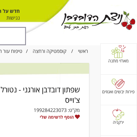
חדש על ה
נגישות
ראשי
/
קוסמטיקה ורחצה
/
טיפוח עור ה
מארזי מתנה
שפתון דובדבן אורגני - נטורל
פירות יבשים ואגוזים
צ'וייס
מק"ט:
199284223073
הוסף לרשימה שלי
ירקניה