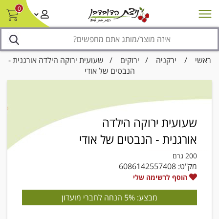
0
חדש על המדף
מבצעים
סניפים
צור קשר/ביטול הזמנה
נגישות
ראשי
/
ירקניה
/
ירוקים
/ שעועית ירוקה הילדה אורגנית -
הנבטים של אודי
שעועית ירוקה הילדה
אורגנית - הנבטים של אודי
200 גרם
מק"ט:
6086142557408
הוסף לרשימה שלי
מבצע: 5% הנחה לחברי מועדון