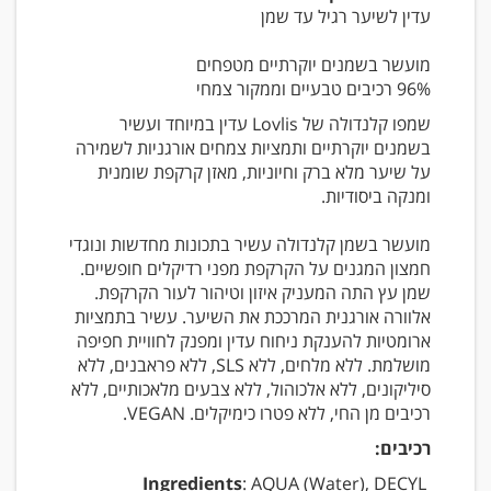
עדין לשיער רגיל עד שמן
מועשר בשמנים יוקרתיים מטפחים
96% רכיבים טבעיים וממקור צמחי
שמפו קלנדולה של Lovlis עדין במיוחד ועשיר
בשמנים יוקרתיים ותמציות צמחים אורגניות לשמירה
על שיער מלא ברק וחיוניות, מאזן קרקפת שומנית
ומנקה ביסודיות.
מועשר בשמן קלנדולה עשיר בתכונות מחדשות ונוגדי
חמצון המגנים על הקרקפת מפני רדיקלים חופשיים.
שמן עץ התה המעניק איזון וטיהור לעור הקרקפת.
אלוורה אורגנית המרככת את השיער. עשיר בתמציות
ארומטיות להענקת ניחוח עדין ומפנק לחוויית חפיפה
מושלמת. ללא מלחים, ללא SLS, ללא פראבנים, ללא
סיליקונים, ללא אלכוהול, ללא צבעים מלאכותיים, ללא
רכיבים מן החי, ללא פטרו כימיקלים. VEGAN.
רכיבים:
: AQUA (Water), DECYL
Ingredients