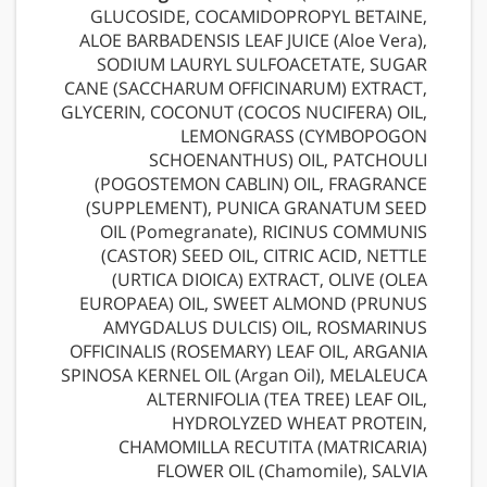
GLUCOSIDE, COCAMIDOPROPYL BETAINE,
ALOE BARBADENSIS LEAF JUICE (Aloe Vera),
SODIUM LAURYL SULFOACETATE, SUGAR
CANE (SACCHARUM OFFICINARUM) EXTRACT,
GLYCERIN, COCONUT (COCOS NUCIFERA) OIL,
LEMONGRASS (CYMBOPOGON
SCHOENANTHUS) OIL, PATCHOULI
(POGOSTEMON CABLIN) OIL, FRAGRANCE
(SUPPLEMENT), PUNICA GRANATUM SEED
OIL (Pomegranate), RICINUS COMMUNIS
(CASTOR) SEED OIL, CITRIC ACID, NETTLE
(URTICA DIOICA) EXTRACT, OLIVE (OLEA
EUROPAEA) OIL, SWEET ALMOND (PRUNUS
AMYGDALUS DULCIS) OIL, ROSMARINUS
OFFICINALIS (ROSEMARY) LEAF OIL, ARGANIA
SPINOSA KERNEL OIL (Argan Oil), MELALEUCA
ALTERNIFOLIA (TEA TREE) LEAF OIL,
HYDROLYZED WHEAT PROTEIN,
CHAMOMILLA RECUTITA (MATRICARIA)
FLOWER OIL (Chamomile), SALVIA