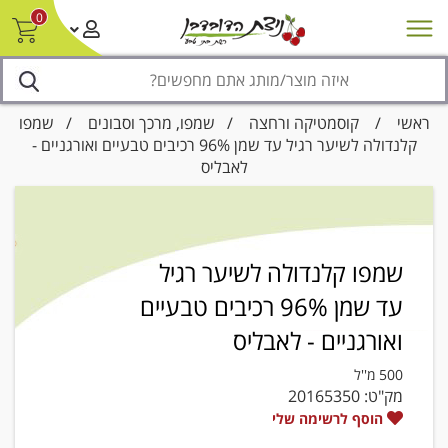
0
חדש על המדף
מבצעים
סניפים
צור קשר/ביטול הזמנה
נגישות
ראשי
/
קוסמטיקה ורחצה
/
שמפו, מרכך וסבונים
/ שמפו
קלנדולה לשיער רגיל עד שמן 96% רכיבים טבעיים ואורגניים -
לאבליס
שמפו קלנדולה לשיער רגיל
עד שמן 96% רכיבים טבעיים
ואורגניים - לאבליס
500 מ''ל
מק"ט:
20165350
הוסף לרשימה שלי