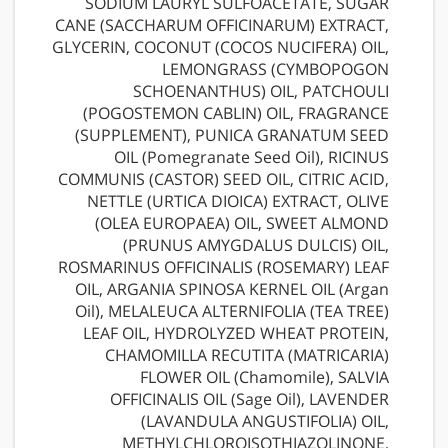
SODIUM LAURYL SULFOACETATE, SUGAR 
CANE (SACCHARUM OFFICINARUM) EXTRACT, 
GLYCERIN, COCONUT (COCOS NUCIFERA) OIL, 
LEMONGRASS (CYMBOPOGON 
SCHOENANTHUS) OIL, PATCHOULI 
(POGOSTEMON CABLIN) OIL, FRAGRANCE 
(SUPPLEMENT), PUNICA GRANATUM SEED 
OIL (Pomegranate Seed Oil), RICINUS 
COMMUNIS (CASTOR) SEED OIL, CITRIC ACID, 
NETTLE (URTICA DIOICA) EXTRACT, OLIVE 
(OLEA EUROPAEA) OIL, SWEET ALMOND 
(PRUNUS AMYGDALUS DULCIS) OIL, 
ROSMARINUS OFFICINALIS (ROSEMARY) LEAF 
OIL, ARGANIA SPINOSA KERNEL OIL (Argan 
Oil), MELALEUCA ALTERNIFOLIA (TEA TREE) 
LEAF OIL, HYDROLYZED WHEAT PROTEIN, 
CHAMOMILLA RECUTITA (MATRICARIA) 
FLOWER OIL (Chamomile), SALVIA 
OFFICINALIS OIL (Sage Oil), LAVENDER 
(LAVANDULA ANGUSTIFOLIA) OIL, 
METHYLCHLOROISOTHIAZOLINONE, 