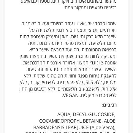
מועשר בשמנים איכותיים ויוקרתיים. מטפח עם 96%
רכיבים טבעיים וממקור צמחי.
שמפו סרפד של Lovlis עוזר במיוחד ועשיר בשמנים
ויוקרתיים ותמציות צמחים אורגניות לשמירה על
שיערך מלא ברק וחיוניות, מאזן ומעניק מעטפת לחות
מרוכזת לשיער. תמצית סרפד הידועה בתכונותיה
ברפואה המסורתית, מסייעת למראה שיער בריא
ומעניקה לחות מרוכזת. שמן זית עשיר בחומצות שומן
אומגה 3 ונוגדי חמצון. אלוורה אורגנית המרככת את
השיער. עשיר בתמציות צמחים טבעיות ומרגיעות
להענקת ניחוח מפנק וחוויית חפיפה מושלמת. ללא
מלחים, ללא SLS, ללא פראבנים, ללא סיליקונים, ללא
אלכוהול, ללא צבעים מלאכותיים, ללא רכיבים מן החי,
ללא פטרו כימיקלים. VEGAN.
רכיבים:
AQUA, DECYL GLUCOSIDE, 
COCAMIDOPROPYL BETAINE, ALOE 
BARBADENSIS LEAF JUICE (Aloe Vera), 