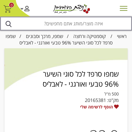
0
חדש על המדף
מבצעים
סניפים
צור קשר/ביטול הזמנה
נגישות
ראשי
/
קוסמטיקה ורחצה
/
שמפו, מרכך וסבונים
/ שמפו
סרפד לכל סוגי השיער 96% טבעי ואורגני - לאבליס
שמפו סרפד לכל סוגי השיער
96% טבעי ואורגני - לאבליס
500 מ''ל
מק"ט:
20165381
הוסף לרשימה שלי