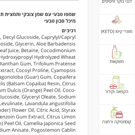
דגני בוקר וחטיפים
שמפו טבעי עם שמן צובקי ותמצית תל
מיכל סבון טבעי
רכיבים
מוצרי קיטו (KETO)
, Decyl Glucoside, Caprylyl/Capryl
oside, Glycerin, Aloe Barbadensis
eaf Juice, Betaine, Cocodimonium
Hydroxypropyl Hydrolyzed Wheat
משקאות
 Xanthan Gum, Trifolium Pratense
xtract, Cocoyl Proline, Cyamopsis
agonoloba (Guar) Gum, Copaifera
alis (Balsam Copaiba) Resin, Citrus
m Dulcis (Orange) Peel Oil, Coco-
הקפאה וקירור
lucoside, Glyceryl Oleate, Sodium
Levulinate, Lavandula angustifolia
der) Flower Oil, Citric Acid, Styrax
enzoin Gum Extract, Citrus Limon
קוסמטיקה ורחצה
) Peel Oil, Camellia Japonica Seed
odium Anisate, Pogostemon Cablin