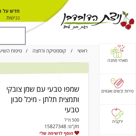
חדש על ה
נגישות
ראשי
/
קוסמטיקה ורחצה
/
טיפוח השיע
מארזי מתנה
שמפו טבעי עם שמן צובקי
פירות יבשים ואגוזים
ותמצית תלתן - מיכל סבון
טבעי
500 מ''ל
ירקניה
מק"ט:
15827348
הוסף לרשימה שלי