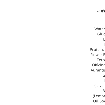
תן -
Water
Gluc
L
Protein,
Flower E
Tetr
Officin
Aurantiu
G
(Laven
B
(Lemon
Oil, S