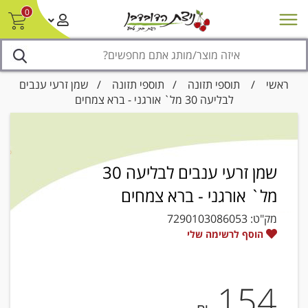
0
חדש על המדף
מבצעים
סניפים
צור קשר/ביטול הזמנה
נגישות
ראשי
/
תוספי תזונה
/
תוספי תזונה
/ שמן זרעי ענבים
לבליעה 30 מל` אורגני - ברא צמחים
שמן זרעי ענבים לבליעה 30
מל` אורגני - ברא צמחים
מק"ט:
7290103086053
הוסף לרשימה שלי
154