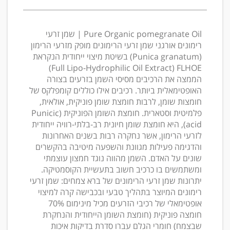
Pure Organic pomegranate Oil | שמן זרעי
רימונים אורגני שמן זרעי הרימונים מופק מזרעי הרימון
(Punica granatum) בשיטת מיצוי ייחודית הנקראת
Full Lipo-Hydrophilic Oil Extract) FLHOE)
הממצה את הרכיבים מסיסי השמן בזרעים בצורה
האופטימאלית ביותר. רכיבים אילו כוללים קומפלקס של
חומצות שומן, לרבות חומצת שומן פוניקית, אולאית,
פלמיטית וסטארית. חומצת השומן הפוניקית (Punicic
acid), היא חומצת שומן חיונית רב-בלתי-רוויה ייחודית
לזרעי הרימון, אשר נחקרה רבות בשנים האחרונות
והדגימה פעילות מגוונת והשפעה מיטיבה בהקשרים
שונים על האדם. השמן מהווה נוגד חמצון עוצמתי
ומשתמשים בו כרכיב חשוב בתעשיית הקוסמטיקה.
יתרונות שמן זרעי הרימונים של ברא צמחים: שמן זרעי
רימונים המיוצר בתהליך טבעי ובכבישה קרה למיצוי
אופטימאלי של רכיבי הזרעים מכיל מינימום 70%
חומצה פוניקית (חומצת השומן הייחודית והנחקרת
שבצמח) חומרי הגלם עברו סדרת בדיקות איכות