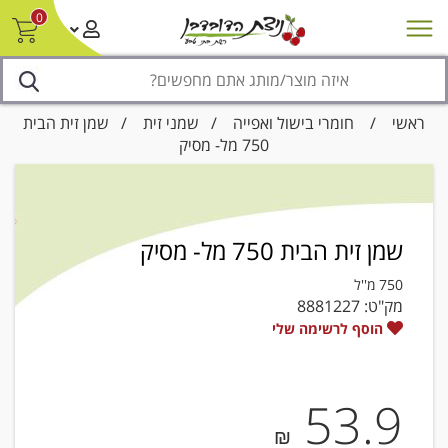
0
חדש על המדף
מבצעים
סניפים
צור קשר/ביטול הזמנה
נגישות
ראשי
/
חומרי בישול ואפייה
/
שמני זית
/ שמן זית הבית
750 מל- מסיק
שמן זית הבית 750 מל- מסיק
750 מ''ל
מק"ט:
8881227
הוסף לרשימה שלי
53.9
₪