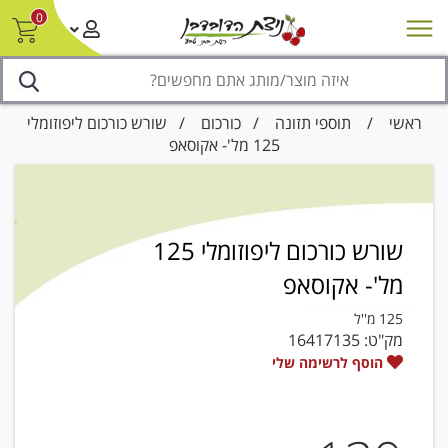
0
חדש על המדף
מבצעים
סניפים
צור קשר/ביטול הזמנה
נגישות
ראשי
/
תוספי תזונה
/
כורכום
/ שורש כורכום ליפוזומלי
125 מל'- אקוסאפ
שורש כורכום ליפוזומלי 125
מל'- אקוסאפ
125 מ''ל
מק"ט:
16417135
הוסף לרשימה שלי