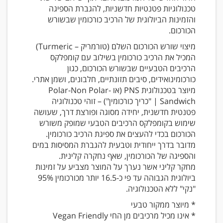
טכנולוגיות פטנטיות חדשניות, להגברת הספיגה
והזמינות הביולוגית של הרכיב כורכומין שבשורש
הכורכום.
מיצוי שורש הכורכום השלם (טורמריק – Turmeric)
המכיל את הרכיב כורכומין בשילוב עם קומפלקס
הרכיבים הטבעיים שבשורש הכורכום, כגון
כורכומינואידים, סיבים תזונתיים, חלבונים, ושמן אתרי.
מיוצר בטכנולוגית PNS (או Polar-Non Polar-
Sandwich | "כריך כורכומין") – זוהי טכנולוגיה
פטנטית חדשנית, יחידה מסוגה ופורצת דרך, שעושה
שימוש בקומפלקס הרכיבים הטבעי שמופק משורש
הכורכום בכדי להעצים את ספיגת הרכיב כורכומין.
מדובר בדרך ייחודית וטבעית להגברת המסיסות במים
והספיגה של הכורכומין, שאף נחקרה קלינית.
מחקר קליני אשר נערך על המוצר מצביע על זמינות
ביולוגית הגבוהה עד פי כ-16.5 יותר מכורכומין 95%
"נקי" ללא הטכנולוגיה.
* מיוצר ממקור טבעי
* אינו מכיל מרכיבים מן החי Vegan Friendly