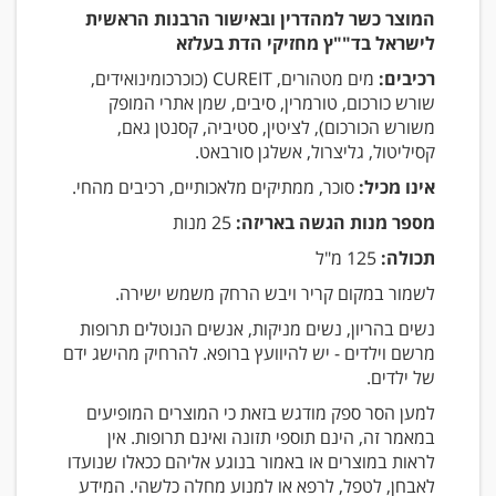
המוצר כשר למהדרין ובאישור הרבנות הראשית
לישראל בד""ץ מחזיקי הדת בעלזא
רכיבים:
מים מטהורים, CUREIT (כוכרכומינואידים,
שורש כורכום, טורמרין, סיבים, שמן אתרי המופק
משורש הכורכום), לציטין, סטיביה, קסנטן גאם,
קסיליטול, גליצרול, אשלגן סורבאט.
אינו מכיל:
סוכר, ממתיקים מלאכותיים, רכיבים מהחי.
מספר מנות הגשה באריזה:
25 מנות
תכולה:
125 מ"ל
לשמור במקום קריר ויבש הרחק משמש ישירה.
נשים בהריון, נשים מניקות, אנשים הנוטלים תרופות
מרשם וילדים - יש להיוועץ ברופא. להרחיק מהישג ידם
של ילדים.
למען הסר ספק מודגש בזאת כי המוצרים המופיעים
במאמר זה, הינם תוספי תזונה ואינם תרופות. אין
לראות במוצרים או באמור בנוגע אליהם ככאלו שנועדו
לאבחן, לטפל, לרפא או למנוע מחלה כלשהי. המידע