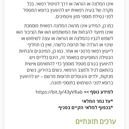
אינו המלצה או הוראה או דרך לטיפול רפואי. בכל
מקרה של בעיה רפואית יש להיוועץ ברופא המטפל
לפני נטילת תוספי מזון וויטמינים.
כמו כן, המידע אינו מהווה המלצה רפואית מוסמכת
ואינו מיועד להנחות את המשתמש ו/או את הציבור ו/או
לשמש לגביו כהמלצה או הוראה או עצה לשימוש או
שינוי או הורדה של תרופה כלשהי, ואין בו תחליף
לייעוץ רפואי פרטני או אחר. כמו כן, המינונים והנחיות
הנטילה המופיעים במאמר זה, הינם כלליים ויש
להיוועץ בגורם מטפל מוסמך כדי להתאימם אישית
בהתאם לגיל ולמצב הרפואי. נשים בהיריון, נשים
מניקות, ילדים והנוטלים תרופות מרשם – יש להיוועץ
ברופא לפני השימוש בתוספי תזונה.
למידע נוסף >>
https://bit.ly/43yVRab
*עד גמר המלאי
*בכפוף למלאי הקיים בסניף
ערכים תזונתיים