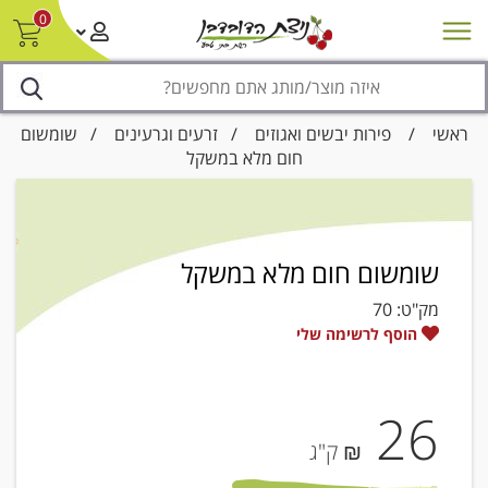
0
חדש על המדף
מבצעים
סניפים
צור קשר/ביטול הזמנה
נגישות
ראשי
/
פירות יבשים ואגוזים
/
זרעים וגרעינים
/ שומשום
חום מלא במשקל
שומשום חום מלא במשקל
מק"ט:
70
הוסף לרשימה שלי
26
₪ ק"ג