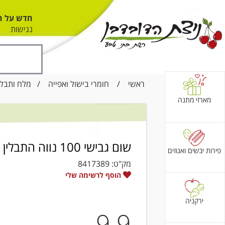
חדש על ה
נגישות
ראשי
/
חומרי בישול ואפייה
/
מלח ותבלי
מארזי מתנה
שום גבישי 100 נווה התבלין
פירות יבשים ואגוזים
מק"ט:
8417389
הוסף לרשימה שלי
ירקניה
9.9