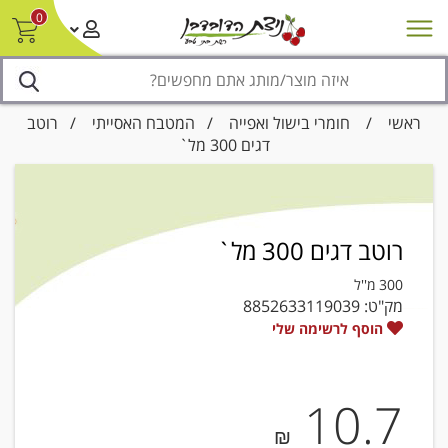
0
חדש על המדף
מבצעים
סניפים
צור קשר/ביטול הזמנה
נגישות
ראשי
/
חומרי בישול ואפייה
/
המטבח האסייתי
/ רוטב
דגים 300 מל`
רוטב דגים 300 מל`
300 מ''ל
מק"ט:
8852633119039
הוסף לרשימה שלי
10.7
₪