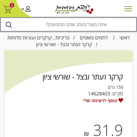
0
חדש על המדף
מבצעים
סניפים
צור קשר/ביטול הזמנה
נגישות
ראשי
/
לחמים ומאפים
/
פריכיות , קרקרים ועוגיות מלוחות
/ קרקר זעתר ובצל - שורשי ציון
קרקר זעתר ובצל - שורשי ציון
150 גרם
מק"ט:
14628403
הוסף לרשימה שלי
31.9
₪