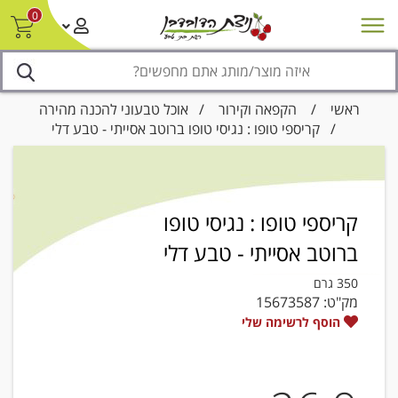
0
חדש על המדף
מבצעים
סניפים
צור קשר/ביטול הזמנה
נגישות
ראשי
/
הקפאה וקירור
/
אוכל טבעוני להכנה מהירה
/ קריספי טופו : נגיסי טופו ברוטב אסייתי - טבע דלי
קריספי טופו : נגיסי טופו
ברוטב אסייתי - טבע דלי
350 גרם
מק"ט:
15673587
הוסף לרשימה שלי