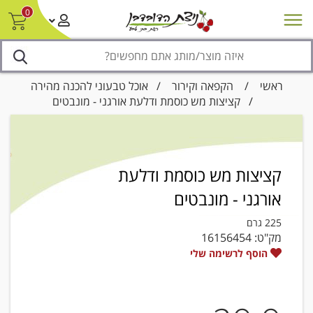
0
חדש על המדף
מבצעים
סניפים
צור קשר/ביטול הזמנה
נגישות
ראשי
/
הקפאה וקירור
/
אוכל טבעוני להכנה מהירה
/ קציצות מש כוסמת ודלעת אורגני - מונבטים
קציצות מש כוסמת ודלעת
אורגני - מונבטים
225 גרם
מק"ט:
16156454
הוסף לרשימה שלי