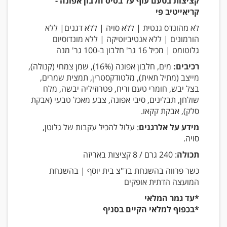
קציצות בטעם עוף על בסיס חלבון אפונה -
קריאייטיב פי
לא מהונדס גנטית | ללא סויה | ללא דגנים| ללא
הורמונים | ללא אנטיביוטיקה | ללא מונדוסיום
גלוטומט | מכיל 16 גר' חלבון ב-100 גר' מנה
רכיבים:
מים, חלבון אפונה (16%), שמן צמחי (קנולה),
מייצב (מתיל תאית), מלטודקסטרין, תמצית שמרים,
בצל יבש, חומרי טעם וריח, פטרוזיליה יבשה, מלח
שולחן, תבלינים, סיבי אפונה, צבע מאכל טבעי (אבקת
סלק), אבקת קקאו.
מידע על אלרגנים
: עלול להכיל עקבות של גלוטן,
סויה.
תכולה
: 240 גרם / 8 קציצות באריזה
כשר פרווה בהשגחת בד"צ בית יוסף | בהשגחת
המועצה הדתית אופקים
*עד גמר המלאי
*בכפוף למלאי הקיים בסניף