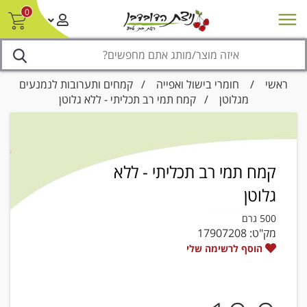
0
חדש על המדף
מבצעים
סניפים
צור קשר/ביטול הזמנה
נגישות
ראשי
/
חומרי בישול ואפייה
/
קמחים ותערובות לנמנעים
מגלוטן
/ קמח תמי רב תכליתי - ללא גלוטן
קמח תמי רב תכליתי - ללא
גלוטן
500 גרם
מק"ט:
17907208
הוסף לרשימה שלי