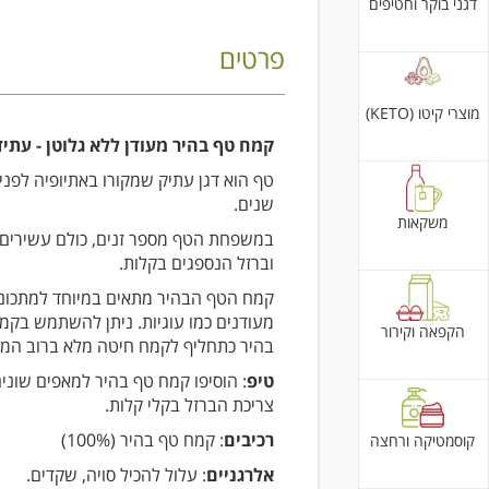
דגני בוקר וחטיפים
פרטים
מוצרי קיטו (KETO)
קמח טף בהיר מעודן ללא גלוטן - עתיד
שנים.
משקאות
במשפחת הטף מספר זנים, כולם עשירים 
וברזל הנספגים בקלות.
קמח הטף הבהיר מתאים במיוחד למתכונ
מעודנים כמו עוגיות. ניתן להשתמש בקמ
הקפאה וקירור
בהיר כתחליף לקמח חיטה מלא ברוב המת
טיפ
: הוסיפו קמח טף בהיר למאפים שוני
צריכת הברזל בקלי קלות.
רכיבים
: קמח טף בהיר (100%)
קוסמטיקה ורחצה
אלרגניים
: עלול להכיל סויה, שקדים.