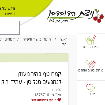
חדש על ה
נגישות
ראשי
/
חומרי בישול ואפייה
/
קמחים ותע
ירוק
מארזי מתנה
פירות יבשים ואגוזים
קמח טף בהיר מעודן
לנמנעים מגלוטן - עתיד ירוק
400 גרם
ירקניה
מק"ט:
18757161
הוסף לרשימה שלי