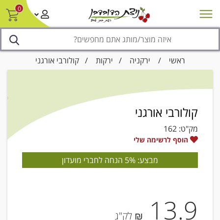
0
חדש על המדף
מבצעים
סניפים
צור קשר/ביטול הזמנה
נגישות
ראשי
/
ירקניה
/
ירקות
/ קולורבי אורגני
קולורבי אורגני
מק"ט:
162
הוסף לרשימה שלי
מבצע: 5% הנחה לחברי מועדון
13.9
₪ לק"ג