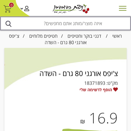
0
חדש על המדף
מבצעים
סניפים
צור קשר/ביטול הזמנה
נגישות
ראשי
/
דגני בוקר וחטיפים
/
חטיפים מלוחים
/ צ'יפס
אורגני 80 גרם - השדה
צ'יפס אורגני 80 גרם - השדה
מק"ט:
18371893
הוסף לרשימה שלי
16.9
₪