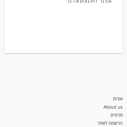
5.6 גר' / חלבונים 7.8 גר'
אודות
About us
סניפים
הרשמה לאתר