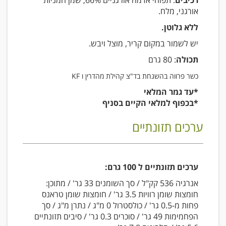
רכיבים
: תפוחי אדמה אורגניים 66%, שמן חמניות
אורגני, מלח.
ללא גלוטן.
יש לשמור במקום קריר, מוצל ויבש.
תכולה
: 80 גרם
כשר פרווה בהשגחת בד"צ קהילת מהדרין ו KF
*עד גמר המלאי
*בכפוף למלאי הקיים בסניף
ערכים תזונתיים
ערכים תזונתיים ל 100 גרם:
אנרגיה 536 קק"ל / סך השומנים
33
גר' / מתוכן:
חומצות שומן רוויות 3.5 גר' / חומצות שומן טראנס
פחות מ-0.5 גר' / כולסטרול 0 מ"ג / נתרן מ"ג / סך
הפחמימות 49 גר' / סוכרים 0.3 גר' / סיבים תזונתיים