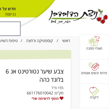
חדש על ה
נגישות
ראשי
/
קוסמטיקה ורחצה
/
טיפוח השיע
מארזי מתנה
צבע שיער נטורטינט אנ 6
פירות יבשים ואגוזים
בלונד כהה
155 מ''ל
מק"ט:
661176010042
ירקניה
הוסף לרשימה שלי