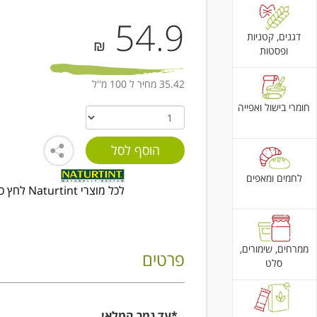
54.9
דגנים, קטניות
₪
ופסטות
35.42 מחיר ל 100 מ''ל
חומרי בישול ואפייה
לחמים ומאפים
לכל מוצרי Naturtint לחץ כאן
ממרחים, שימורים,
פרטים
סלט
*עד גמר המלאי